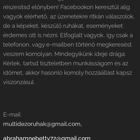
részesítsd előnyben! Facebookon keresztül alig
vagyok elérhető, az üzenetekre ritkán válaszolok,
de a képeket, készülő ruhákat, eseményeket
érdemes ott is nézni. Elfoglalt vagyok, így csak a
telefonon, vagy e-mailben történő megkeresést
veszem komolyan. Mindegyikünk ideje drága.
Kérlek, tartsd tiszteletben munkásságom és az
időmet, akkor hasonló komoly hozzáállást kapsz
viszonzásul.
E-mail
multidezoruhak@gmail.com,
abrahamnebetty72@gmail.com